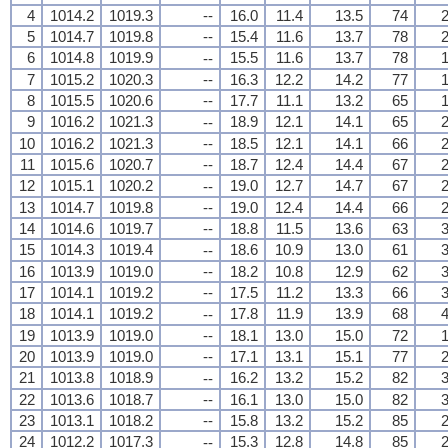
4
1014.2
1019.3
--
16.0
11.4
13.5
74
2
5
1014.7
1019.8
--
15.4
11.6
13.7
78
2
6
1014.8
1019.9
15.5
11.6
13.7
78
1
--
7
1015.2
1020.3
--
16.3
12.2
14.2
77
1
8
1015.5
1020.6
--
17.7
11.1
13.2
65
1
9
1016.2
1021.3
18.9
12.1
14.1
65
2
--
10
1016.2
1021.3
--
18.5
12.1
14.1
66
2
11
1015.6
1020.7
--
18.7
12.4
14.4
67
2
12
1015.1
1020.2
19.0
12.7
14.7
67
2
--
13
1014.7
1019.8
--
19.0
12.4
14.4
66
2
14
1014.6
1019.7
--
18.8
11.5
13.6
63
3
15
1014.3
1019.4
18.6
10.9
13.0
61
3
--
16
1013.9
1019.0
--
18.2
10.8
12.9
62
3
17
1014.1
1019.2
--
17.5
11.2
13.3
66
3
18
1014.1
1019.2
17.8
11.9
13.9
68
4
--
19
1013.9
1019.0
--
18.1
13.0
15.0
72
1
20
1013.9
1019.0
--
17.1
13.1
15.1
77
2
21
1013.8
1018.9
16.2
13.2
15.2
82
3
--
22
1013.6
1018.7
--
16.1
13.0
15.0
82
3
23
1013.1
1018.2
--
15.8
13.2
15.2
85
2
24
1012.2
1017.3
15.3
12.8
14.8
85
2
--