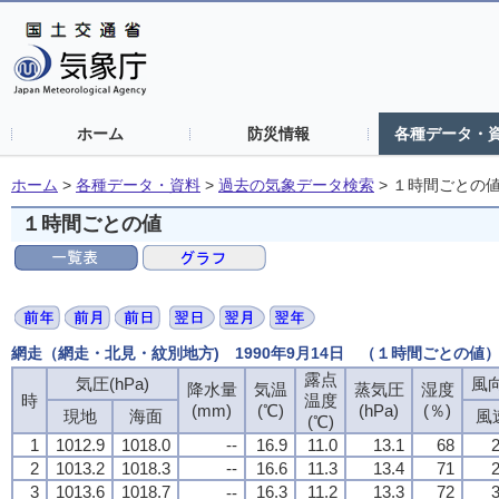
ホーム
防災情報
各種データ・
ホーム
>
各種データ・資料
>
過去の気象データ検索
>
１時間ごとの
１時間ごとの値
網走（網走・北見・紋別地方) 1990年9月14日 （１時間ごとの値
露点
気圧(hPa)
風向
降水量
気温
蒸気圧
湿度
時
温度
(mm)
(℃)
(hPa)
(％)
現地
海面
風
(℃)
1
1012.9
1018.0
--
16.9
11.0
13.1
68
2
2
1013.2
1018.3
--
16.6
11.3
13.4
71
2
3
1013.6
1018.7
16.3
11.2
13.3
72
3
--