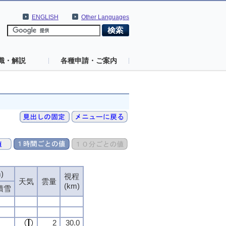
ENGLISH
Other Languages
識・解説
各種申請・ご案内
)
視程
天気
雲量
(km)
積雪
2
30.0