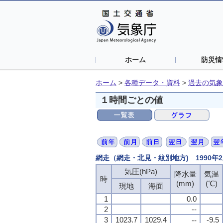
ホーム
防災情
ホーム
>
各種データ・資料
>
過去の気象
１時間ごとの値
網走（網走・北見・紋別地方) 1990年
気圧(hPa)
降水量
気温
時
(mm)
(℃)
現地
海面
1
0.0
2
--
3
1023.7
1029.4
-9.5
--