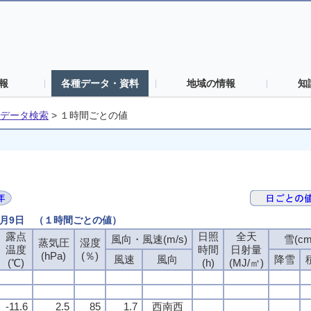
報
各種データ・資料
地域の情報
知
データ検索
>
１時間ごとの値
2月9日 （１時間ごとの値）
露点
日照
全天
風向・風速(m/s)
雪(cm
蒸気圧
湿度
温度
時間
日射量
(hPa)
(％)
風速
風向
降雪
(℃)
(h)
(MJ/㎡)
-11.6
2.5
85
1.7
西南西