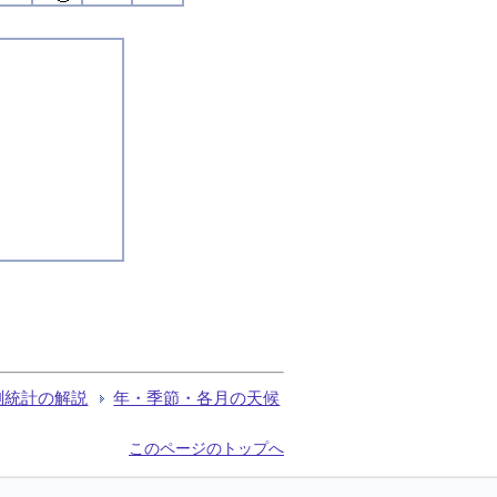
測統計の解説
年・季節・各月の天候
このページのトップへ