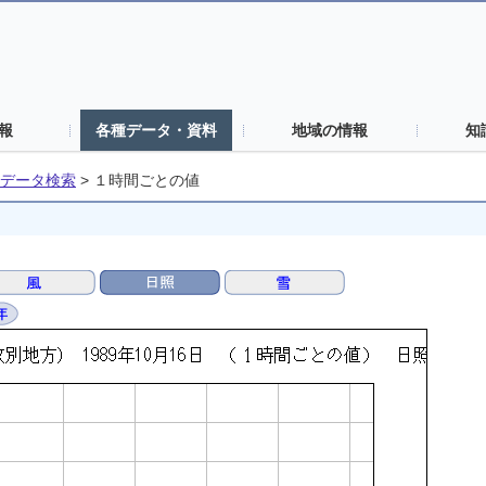
報
各種データ・資料
地域の情報
知
データ検索
>
１時間ごとの値