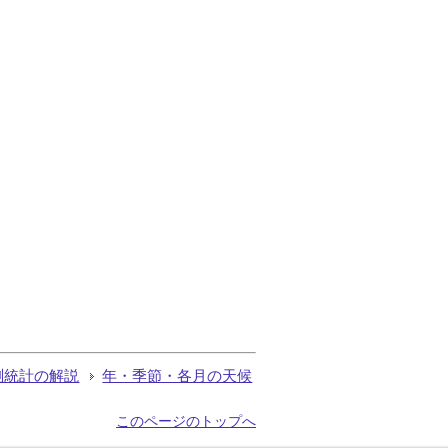
測統計の解説
年・季節・各月の天候
このページのトップへ