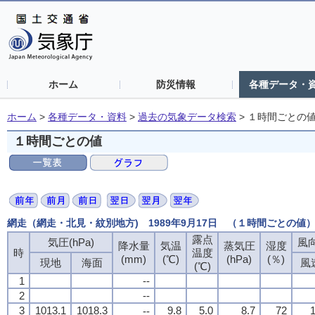
ホーム
防災情報
各種データ・
ホーム
>
各種データ・資料
>
過去の気象データ検索
>
１時間ごとの
１時間ごとの値
網走（網走・北見・紋別地方) 1989年9月17日 （１時間ごとの値
露点
気圧(hPa)
風向
降水量
気温
蒸気圧
湿度
時
温度
(mm)
(℃)
(hPa)
(％)
現地
海面
風
(℃)
1
--
2
--
3
1013.1
1018.3
9.8
5.0
8.7
72
1
--