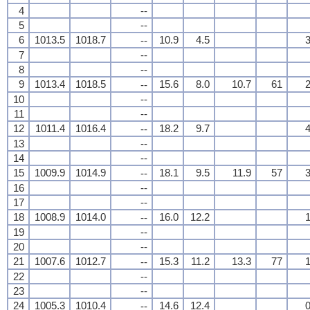
4
--
5
--
6
1013.5
1018.7
10.9
4.5
3
--
7
--
8
--
9
1013.4
1018.5
15.6
8.0
10.7
61
2
--
10
--
11
--
12
1011.4
1016.4
18.2
9.7
4
--
13
--
14
--
15
1009.9
1014.9
18.1
9.5
11.9
57
3
--
16
--
17
--
18
1008.9
1014.0
16.0
12.2
1
--
19
--
20
--
21
1007.6
1012.7
15.3
11.2
13.3
77
1
--
22
--
23
--
24
1005.3
1010.4
14.6
12.4
0
--