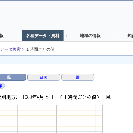
報
各種データ・資料
地域の情報
知
データ検索
>
１時間ごとの値