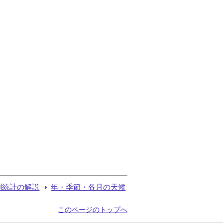
測統計の解説
年・季節・各月の天候
このページのトップへ