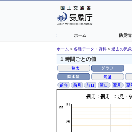
ホーム
防災情
ホーム
>
各種データ・資料
>
過去の気象
１時間ごとの値