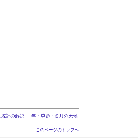
測統計の解説
年・季節・各月の天候
このページのトップへ