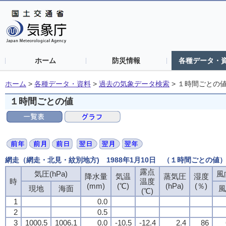
ホーム
防災情報
各種データ・
ホーム
>
各種データ・資料
>
過去の気象データ検索
>
１時間ごとの
１時間ごとの値
網走（網走・北見・紋別地方) 1988年1月10日 （１時間ごとの値
露点
気圧(hPa)
風
降水量
気温
蒸気圧
湿度
時
温度
(mm)
(℃)
(hPa)
(％)
現地
海面
風
(℃)
1
0.0
2
0.5
3
1000.5
1006.1
0.0
-10.5
-12.4
2.4
86