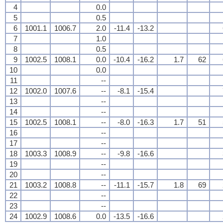
4
0.0
5
0.5
6
1001.1
1006.7
2.0
-11.4
-13.2
7
1.0
8
0.5
9
1002.5
1008.1
0.0
-10.4
-16.2
1.7
62
10
0.0
11
--
12
1002.0
1007.6
--
-8.1
-15.4
13
--
14
--
15
1002.5
1008.1
--
-8.0
-16.3
1.7
51
16
--
17
--
18
1003.3
1008.9
--
-9.8
-16.6
19
--
20
--
21
1003.2
1008.8
--
-11.1
-15.7
1.8
69
22
--
23
--
24
1002.9
1008.6
0.0
-13.5
-16.6