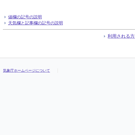
値欄の記号の説明
天気欄と記事欄の記号の説明
利用される方
気象庁ホームページについて