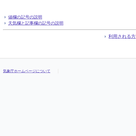
値欄の記号の説明
天気欄と記事欄の記号の説明
利用される方
気象庁ホームページについて