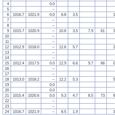
4
0.0
5
--
6
1016.7
1021.9
0.0
8.8
3.5
1
7
--
8
--
9
1015.7
1020.9
--
10.6
3.5
7.9
61
3
10
--
11
--
12
1012.9
1018.0
--
12.6
5.7
2
13
--
14
--
15
1012.4
1017.5
0.0
12.9
6.6
9.7
66
0
16
--
17
--
18
1013.0
1018.2
--
12.2
5.3
5
19
0.0
20
0.0
21
1015.4
1020.6
0.0
9.3
4.7
8.5
73
6
22
--
23
--
24
1016.7
1021.9
--
8.5
1.9
3