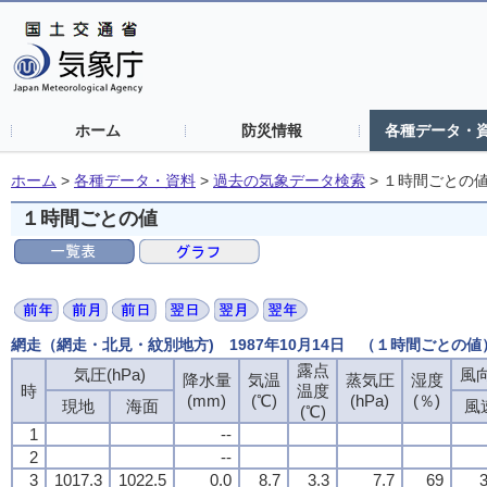
ホーム
防災情報
各種データ・
ホーム
>
各種データ・資料
>
過去の気象データ検索
>
１時間ごとの
１時間ごとの値
網走（網走・北見・紋別地方) 1987年10月14日 （１時間ごとの値
露点
気圧(hPa)
風向
降水量
気温
蒸気圧
湿度
時
温度
(mm)
(℃)
(hPa)
(％)
現地
海面
風
(℃)
1
--
2
--
3
1017.3
1022.5
0.0
8.7
3.3
7.7
69
3