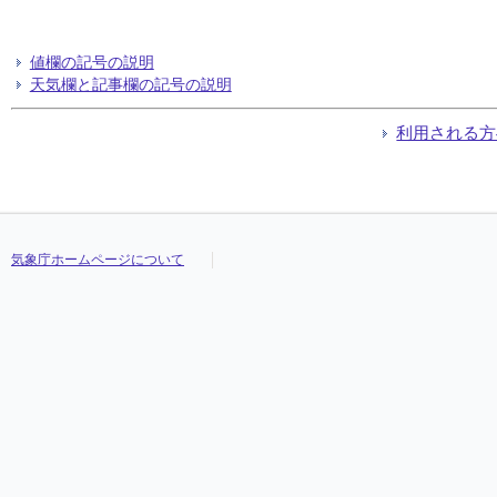
値欄の記号の説明
天気欄と記事欄の記号の説明
利用される方
気象庁ホームページについて