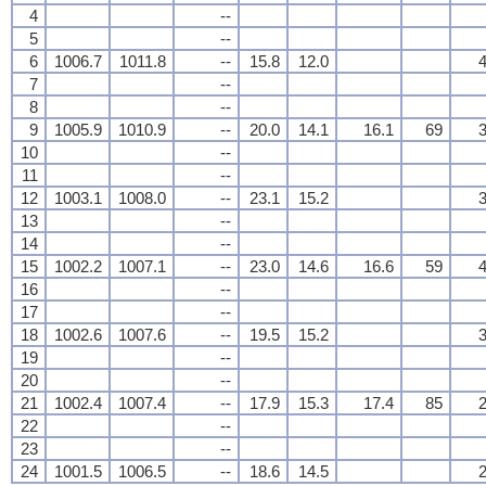
4
--
5
--
6
1006.7
1011.8
--
15.8
12.0
4
7
--
8
--
9
1005.9
1010.9
--
20.0
14.1
16.1
69
3
10
--
11
--
12
1003.1
1008.0
--
23.1
15.2
3
13
--
14
--
15
1002.2
1007.1
--
23.0
14.6
16.6
59
4
16
--
17
--
18
1002.6
1007.6
--
19.5
15.2
3
19
--
20
--
21
1002.4
1007.4
--
17.9
15.3
17.4
85
2
22
--
23
--
24
1001.5
1006.5
--
18.6
14.5
2