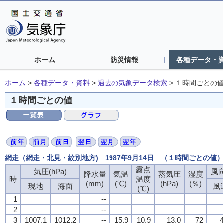
ホーム
防災情報
各種データ・
ホーム
>
各種データ・資料
>
過去の気象データ検索
>
１時間ごとの
１時間ごとの値
網走（網走・北見・紋別地方) 1987年9月14日 （１時間ごとの値
露点
気圧(hPa)
風向
降水量
気温
蒸気圧
湿度
時
温度
(mm)
(℃)
(hPa)
(％)
現地
海面
風
(℃)
1
--
2
--
3
1007.1
1012.2
--
15.9
10.9
13.0
72
4