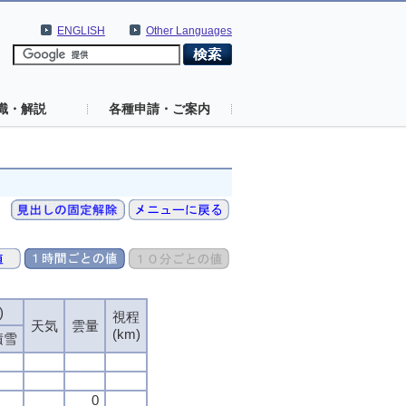
ENGLISH
Other Languages
識・解説
各種申請・ご案内
)
)
)
)
視程
視程
視程
視程
天気
天気
天気
天気
雲量
雲量
雲量
雲量
(km)
(km)
(km)
(km)
積雪
積雪
積雪
積雪
0
0
0
0