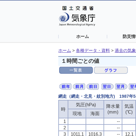
ホーム
防災情
ホーム
>
各種データ・資料
>
過去の気象
１時間ごとの値
網走（網走・北見・紋別地方) 1987年
気圧(hPa)
気圧(hPa)
気圧(hPa)
気圧(hPa)
降水量
降水量
降水量
降水量
気温
気温
気温
気温
時
時
時
時
(mm)
(mm)
(mm)
(mm)
(℃)
(℃)
(℃)
(℃)
現地
現地
現地
現地
海面
海面
海面
海面
1
1
1
1
--
--
--
--
2
2
2
2
--
--
--
--
3
3
3
3
1011.1
1011.1
1011.1
1011.1
1016.3
1016.3
1016.3
1016.3
--
--
--
--
12.1
12.1
12.1
12.1