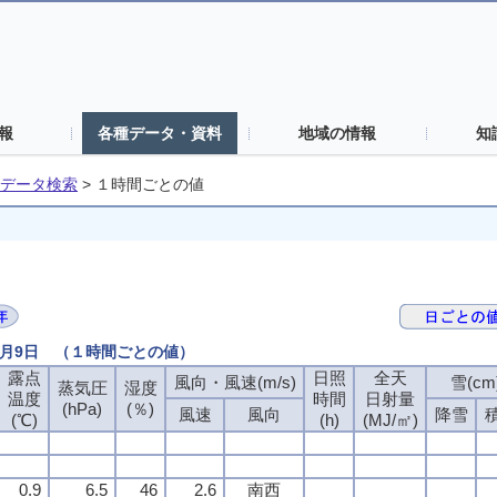
報
各種データ・資料
地域の情報
知
データ検索
>
１時間ごとの値
5月9日 （１時間ごとの値）
露点
露点
露点
露点
日照
日照
日照
日照
全天
全天
全天
全天
風向・風速(m/s)
風向・風速(m/s)
風向・風速(m/s)
風向・風速(m/s)
雪(cm
雪(cm
雪(cm
雪(cm
蒸気圧
蒸気圧
蒸気圧
蒸気圧
湿度
湿度
湿度
湿度
温度
温度
温度
温度
時間
時間
時間
時間
日射量
日射量
日射量
日射量
(hPa)
(hPa)
(hPa)
(hPa)
(％)
(％)
(％)
(％)
風速
風速
風速
風速
風向
風向
風向
風向
降雪
降雪
降雪
降雪
(℃)
(℃)
(℃)
(℃)
(h)
(h)
(h)
(h)
(MJ/㎡)
(MJ/㎡)
(MJ/㎡)
(MJ/㎡)
0.9
0.9
0.9
0.9
6.5
6.5
6.5
6.5
46
46
46
46
2.6
2.6
2.6
2.6
南西
南西
南西
南西