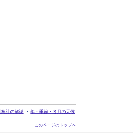
測統計の解説
年・季節・各月の天候
このページのトップへ