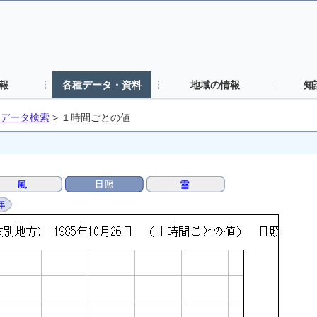
報
各種データ・資料
地域の情報
知
データ検索
>
１時間ごとの値