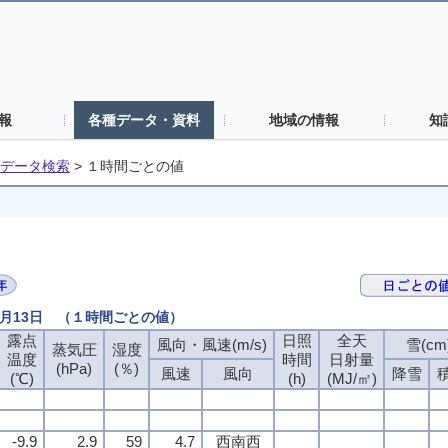
報
各種データ・資料
地域の情報
知
データ検索
>
１時間ごとの値
3月13日 （１時間ごとの値）
露点
日照
全天
風向・風速(m/s)
雪(cm
蒸気圧
湿度
温度
時間
日射量
(hPa)
(％)
風速
風向
降雪
(℃)
(h)
(MJ/㎡)
-9.9
2.9
59
4.7
西南西