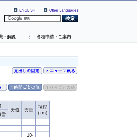
ENGLISH
Other Languages
識・解説
各種申請・ご案内
)
視程
天気
雲量
(km)
積雪
10-