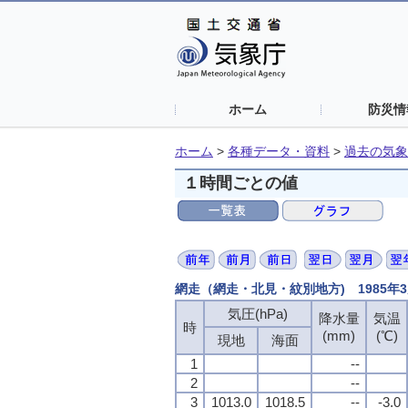
ホーム
防災情
ホーム
>
各種データ・資料
>
過去の気象
１時間ごとの値
網走（網走・北見・紋別地方) 1985年
気圧(hPa)
降水量
気温
時
(mm)
(℃)
現地
海面
1
--
2
--
3
1013.0
1018.5
--
-3.0