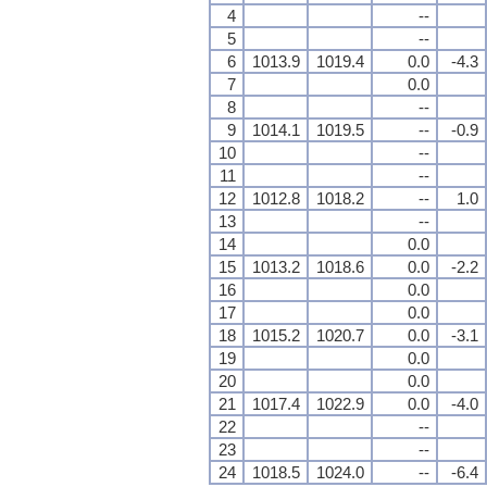
4
--
5
--
6
1013.9
1019.4
0.0
-4.3
7
0.0
8
--
9
1014.1
1019.5
--
-0.9
10
--
11
--
12
1012.8
1018.2
--
1.0
13
--
14
0.0
15
1013.2
1018.6
0.0
-2.2
16
0.0
17
0.0
18
1015.2
1020.7
0.0
-3.1
19
0.0
20
0.0
21
1017.4
1022.9
0.0
-4.0
22
--
23
--
24
1018.5
1024.0
--
-6.4