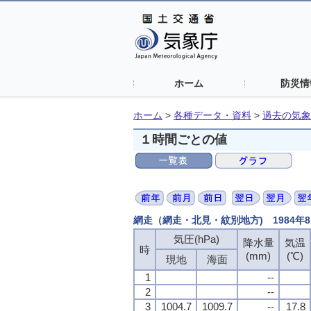
ホーム
防災情
ホーム
>
各種データ・資料
>
過去の気象
１時間ごとの値
網走（網走・北見・紋別地方) 1984年
気圧(hPa)
気圧(hPa)
気圧(hPa)
気圧(hPa)
降水量
降水量
降水量
降水量
気温
気温
気温
気温
時
時
時
時
(mm)
(mm)
(mm)
(mm)
(℃)
(℃)
(℃)
(℃)
現地
現地
現地
現地
海面
海面
海面
海面
1
1
1
1
--
--
--
--
2
2
2
2
--
--
--
--
3
3
3
3
1004.7
1004.7
1004.7
1004.7
1009.7
1009.7
1009.7
1009.7
--
--
--
--
17.8
17.8
17.8
17.8