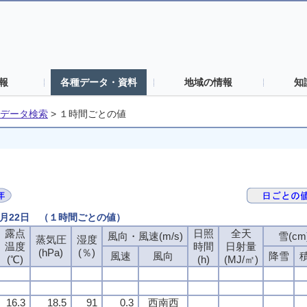
報
各種データ・資料
地域の情報
知
データ検索
>
１時間ごとの値
8月22日 （１時間ごとの値）
露点
露点
露点
露点
日照
日照
日照
日照
全天
全天
全天
全天
風向・風速(m/s)
風向・風速(m/s)
風向・風速(m/s)
風向・風速(m/s)
雪(cm
雪(cm
雪(cm
雪(cm
蒸気圧
蒸気圧
蒸気圧
蒸気圧
湿度
湿度
湿度
湿度
温度
温度
温度
温度
時間
時間
時間
時間
日射量
日射量
日射量
日射量
(hPa)
(hPa)
(hPa)
(hPa)
(％)
(％)
(％)
(％)
風速
風速
風速
風速
風向
風向
風向
風向
降雪
降雪
降雪
降雪
(℃)
(℃)
(℃)
(℃)
(h)
(h)
(h)
(h)
(MJ/㎡)
(MJ/㎡)
(MJ/㎡)
(MJ/㎡)
16.3
16.3
16.3
16.3
18.5
18.5
18.5
18.5
91
91
91
91
0.3
0.3
0.3
0.3
西南西
西南西
西南西
西南西