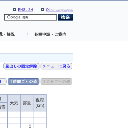
ENGLISH
Other Languages
識・解説
各種申請・ご案内
)
)
)
)
視程
視程
視程
視程
天気
天気
天気
天気
雲量
雲量
雲量
雲量
(km)
(km)
(km)
(km)
積雪
積雪
積雪
積雪
9
9
9
9