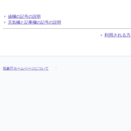
値欄の記号の説明
天気欄と記事欄の記号の説明
利用される方
気象庁ホームページについて