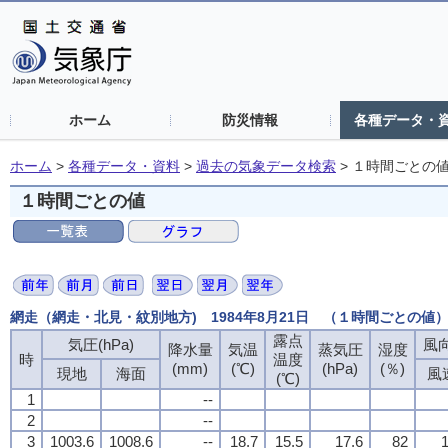
ホーム
防災情報
各種データ・
ホーム
>
各種データ・資料
>
過去の気象データ検索
>
１時間ごとの
１時間ごとの値
網走（網走・北見・紋別地方) 1984年8月21日 （１時間ごとの値
露点
気圧(hPa)
風向
降水量
気温
蒸気圧
湿度
時
温度
(mm)
(℃)
(hPa)
(％)
現地
海面
風
(℃)
1
--
2
--
3
1003.6
1008.6
--
18.7
15.5
17.6
82
1