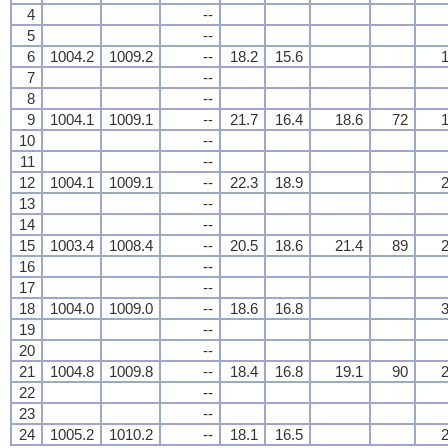
4
--
5
--
6
1004.2
1009.2
--
18.2
15.6
1
7
--
8
--
9
1004.1
1009.1
--
21.7
16.4
18.6
72
1
10
--
11
--
12
1004.1
1009.1
--
22.3
18.9
2
13
--
14
--
15
1003.4
1008.4
--
20.5
18.6
21.4
89
2
16
--
17
--
18
1004.0
1009.0
--
18.6
16.8
3
19
--
20
--
21
1004.8
1009.8
--
18.4
16.8
19.1
90
2
22
--
23
--
24
1005.2
1010.2
--
18.1
16.5
2