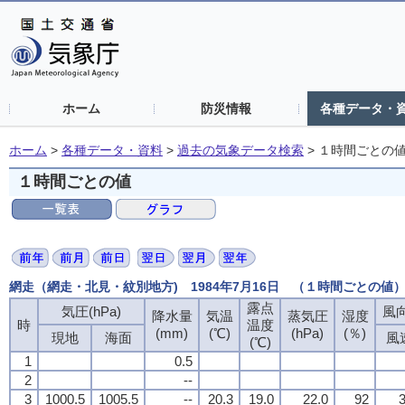
ホーム
防災情報
各種データ・
ホーム
>
各種データ・資料
>
過去の気象データ検索
>
１時間ごとの
１時間ごとの値
網走（網走・北見・紋別地方) 1984年7月16日 （１時間ごとの値
露点
露点
露点
露点
気圧(hPa)
気圧(hPa)
気圧(hPa)
気圧(hPa)
風向
風向
風向
風向
降水量
降水量
降水量
降水量
気温
気温
気温
気温
蒸気圧
蒸気圧
蒸気圧
蒸気圧
湿度
湿度
湿度
湿度
時
時
時
時
温度
温度
温度
温度
(mm)
(mm)
(mm)
(mm)
(℃)
(℃)
(℃)
(℃)
(hPa)
(hPa)
(hPa)
(hPa)
(％)
(％)
(％)
(％)
現地
現地
現地
現地
海面
海面
海面
海面
風
風
風
風
(℃)
(℃)
(℃)
(℃)
1
1
1
1
0.5
0.5
0.5
0.5
2
2
2
2
--
--
--
--
3
3
3
3
1000.5
1000.5
1000.5
1000.5
1005.5
1005.5
1005.5
1005.5
--
--
--
--
20.3
20.3
20.3
20.3
19.0
19.0
19.0
19.0
22.0
22.0
22.0
22.0
92
92
92
92
3
3
3
3