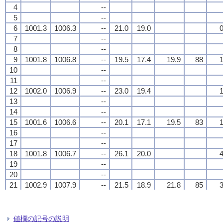
4
4
4
4
--
--
--
--
5
5
5
5
--
--
--
--
6
6
6
6
1001.3
1001.3
1001.3
1001.3
1006.3
1006.3
1006.3
1006.3
--
--
--
--
21.0
21.0
21.0
21.0
19.0
19.0
19.0
19.0
0
0
0
0
7
7
7
7
--
--
--
--
8
8
8
8
--
--
--
--
9
9
9
9
1001.8
1001.8
1001.8
1001.8
1006.8
1006.8
1006.8
1006.8
--
--
--
--
19.5
19.5
19.5
19.5
17.4
17.4
17.4
17.4
19.9
19.9
19.9
19.9
88
88
88
88
1
1
1
1
10
10
10
10
--
--
--
--
11
11
11
11
--
--
--
--
12
12
12
12
1002.0
1002.0
1002.0
1002.0
1006.9
1006.9
1006.9
1006.9
--
--
--
--
23.0
23.0
23.0
23.0
19.4
19.4
19.4
19.4
1
1
1
1
13
13
13
13
--
--
--
--
14
14
14
14
--
--
--
--
15
15
15
15
1001.6
1001.6
1001.6
1001.6
1006.6
1006.6
1006.6
1006.6
--
--
--
--
20.1
20.1
20.1
20.1
17.1
17.1
17.1
17.1
19.5
19.5
19.5
19.5
83
83
83
83
1
1
1
1
16
16
16
16
--
--
--
--
17
17
17
17
--
--
--
--
18
18
18
18
1001.8
1001.8
1001.8
1001.8
1006.7
1006.7
1006.7
1006.7
--
--
--
--
26.1
26.1
26.1
26.1
20.0
20.0
20.0
20.0
4
4
4
4
19
19
19
19
--
--
--
--
20
20
20
20
--
--
--
--
21
21
21
21
1002.9
1002.9
1002.9
1002.9
1007.9
1007.9
1007.9
1007.9
--
--
--
--
21.5
21.5
21.5
21.5
18.9
18.9
18.9
18.9
21.8
21.8
21.8
21.8
85
85
85
85
3
3
3
3
22
22
22
22
--
--
--
--
23
23
23
23
--
--
--
--
24
24
24
24
1003.0
1003.0
1003.0
1003.0
1008.0
1008.0
1008.0
1008.0
--
--
--
--
21.3
21.3
21.3
21.3
18.6
18.6
18.6
18.6
1
1
1
1
値欄の記号の説明