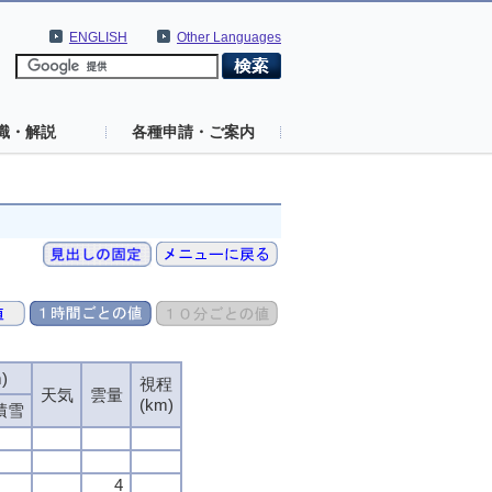
ENGLISH
Other Languages
識・解説
各種申請・ご案内
)
視程
天気
雲量
(km)
積雪
4