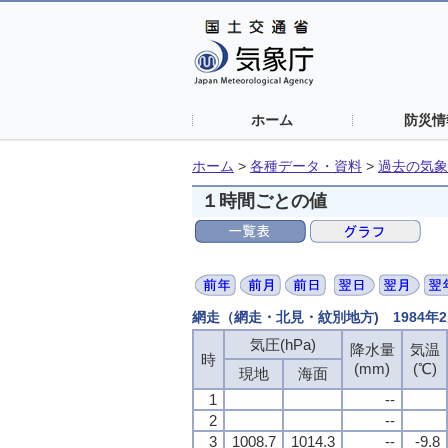
ホーム
防災情
ホーム
>
各種データ・資料
>
過去の気象
１時間ごとの値
網走（網走・北見・紋別地方) 1984年
気圧(hPa)
降水量
気温
時
(mm)
(℃)
現地
海面
1
--
2
--
3
1008.7
1014.3
--
-9.8