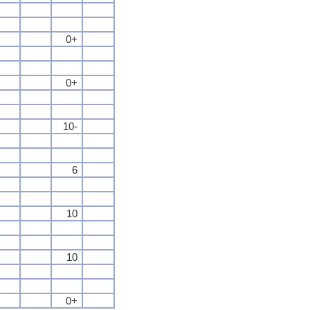
0+
0+
10-
6
10
10
0+