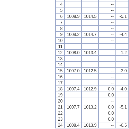
4
--
5
--
6
1008.9
1014.5
--
-9.1
7
--
8
--
9
1009.2
1014.7
--
-4.4
10
--
11
--
12
1008.0
1013.4
--
-1.2
13
--
14
--
15
1007.0
1012.5
--
-3.0
16
--
17
--
18
1007.4
1012.9
0.0
-4.0
19
0.0
20
--
21
1007.7
1013.2
0.0
-5.1
22
0.0
23
0.0
24
1008.4
1013.9
--
-6.5