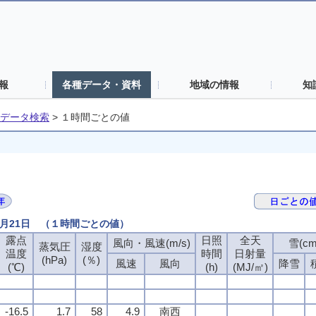
報
各種データ・資料
地域の情報
知
データ検索
>
１時間ごとの値
2月21日 （１時間ごとの値）
露点
日照
全天
風向・風速(m/s)
雪(cm
蒸気圧
湿度
温度
時間
日射量
(hPa)
(％)
風速
風向
降雪
(℃)
(h)
(MJ/㎡)
-16.5
1.7
58
4.9
南西