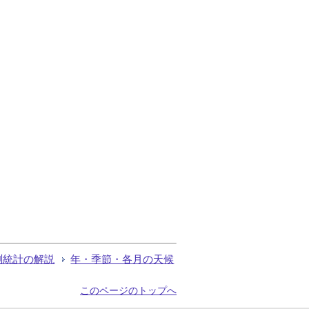
測統計の解説
年・季節・各月の天候
このページのトップへ