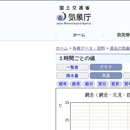
ホーム
防災情
ホーム
>
各種データ・資料
>
過去の気象
１時間ごとの値