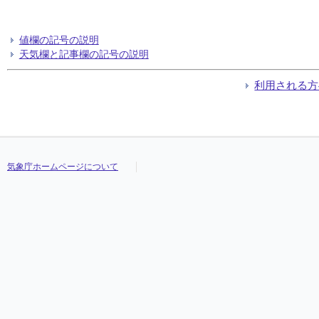
値欄の記号の説明
天気欄と記事欄の記号の説明
利用される方
気象庁ホームページについて