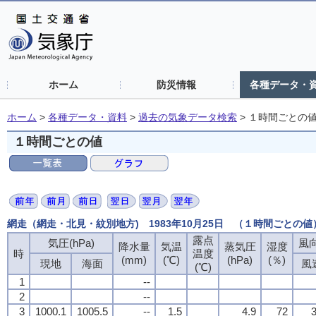
ホーム
防災情報
各種データ・
ホーム
>
各種データ・資料
>
過去の気象データ検索
>
１時間ごとの
１時間ごとの値
網走（網走・北見・紋別地方) 1983年10月25日 （１時間ごとの値
露点
気圧(hPa)
風向
降水量
気温
蒸気圧
湿度
時
温度
(mm)
(℃)
(hPa)
(％)
現地
海面
風
(℃)
1
--
2
--
3
1000.1
1005.5
--
1.5
4.9
72
3