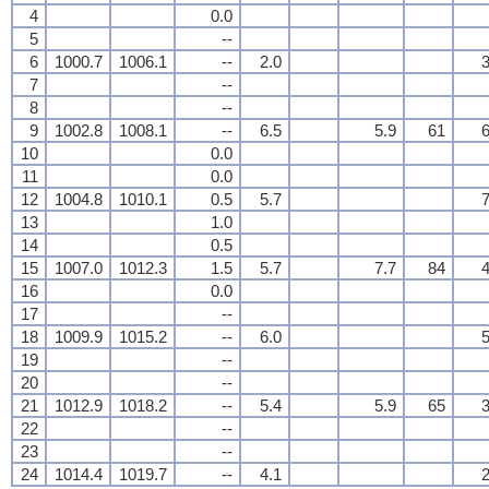
4
0.0
5
--
6
1000.7
1006.1
--
2.0
3
7
--
8
--
9
1002.8
1008.1
--
6.5
5.9
61
6
10
0.0
11
0.0
12
1004.8
1010.1
0.5
5.7
7
13
1.0
14
0.5
15
1007.0
1012.3
1.5
5.7
7.7
84
4
16
0.0
17
--
18
1009.9
1015.2
--
6.0
5
19
--
20
--
21
1012.9
1018.2
--
5.4
5.9
65
3
22
--
23
--
24
1014.4
1019.7
--
4.1
2