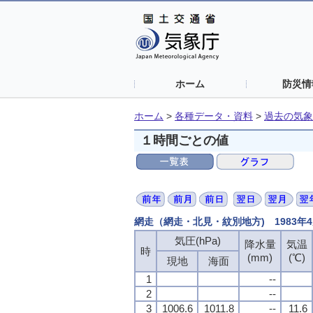
ホーム
防災情
ホーム
>
各種データ・資料
>
過去の気象
１時間ごとの値
網走（網走・北見・紋別地方) 1983年
気圧(hPa)
降水量
気温
時
(mm)
(℃)
現地
海面
1
--
2
--
3
1006.6
1011.8
--
11.6