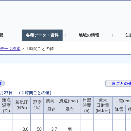
報
各種データ・資料
地域の情報
知
データ検索
>
１時間ごとの値
4月27日 （１時間ごとの値）
露点
日照
全天
風向・風速(m/s)
雪(cm
蒸気圧
湿度
温度
時間
日射量
(hPa)
(％)
風速
風向
降雪
(℃)
(h)
(MJ/㎡)
8.0
58
3.7
南