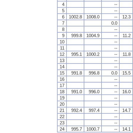
4
--
5
--
6
1002.8
1008.0
--
12.3
7
0.0
8
--
9
999.8
1004.9
--
11.2
10
--
11
--
12
995.1
1000.2
--
11.8
13
--
14
--
15
991.8
996.8
0.0
15.5
16
--
17
--
18
991.0
996.0
--
16.0
19
--
20
--
21
992.4
997.4
--
14.7
22
--
23
--
24
995.7
1000.7
--
14.1