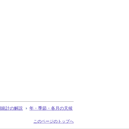
測統計の解説
年・季節・各月の天候
このページのトップへ