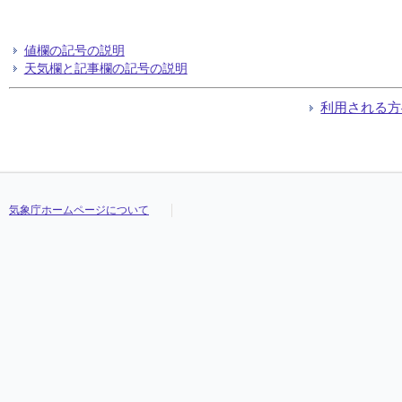
値欄の記号の説明
天気欄と記事欄の記号の説明
利用される方
気象庁ホームページについて