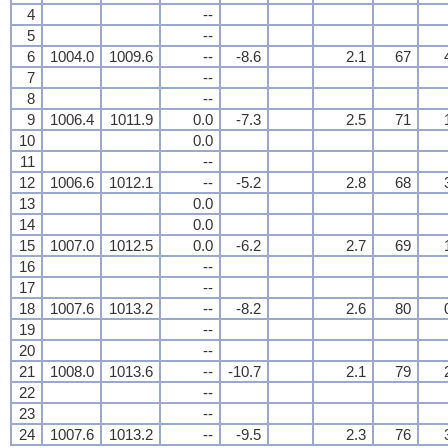
4
--
5
--
6
1004.0
1009.6
--
-8.6
2.1
67
7
--
8
--
9
1006.4
1011.9
0.0
-7.3
2.5
71
10
0.0
11
--
12
1006.6
1012.1
--
-5.2
2.8
68
13
0.0
14
0.0
15
1007.0
1012.5
0.0
-6.2
2.7
69
16
--
17
--
18
1007.6
1013.2
--
-8.2
2.6
80
19
--
20
--
21
1008.0
1013.6
--
-10.7
2.1
79
22
--
23
--
24
1007.6
1013.2
--
-9.5
2.3
76