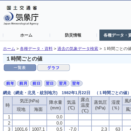
ホーム
防災情報
各種データ・
ホーム
>
各種データ・資料
>
過去の気象データ検索
>
１時間ごとの
１時間ごとの値
網走（網走・北見・紋別地方) 1982年1月22日 （１時間ごとの値
露点
気圧(hPa)
風向
降水量
気温
蒸気圧
湿度
時
温度
(mm)
(℃)
(hPa)
(％)
現地
海面
風
(℃)
1
0.0
2
0.0
3
1001.6
1007.1
0.5
-7.0
2.3
63