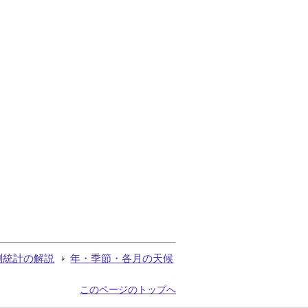
測統計の解説
年・季節・各月の天候
このページのトップへ