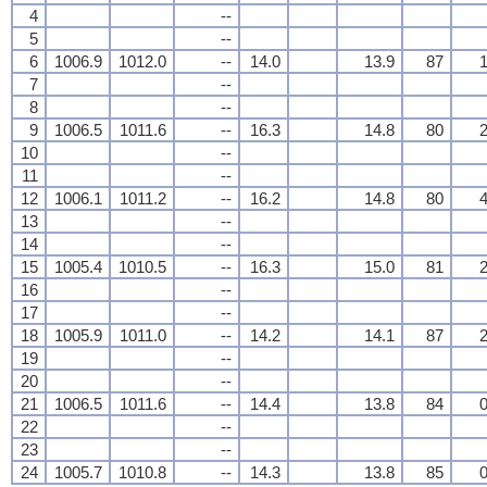
4
--
5
--
6
1006.9
1012.0
--
14.0
13.9
87
1
7
--
8
--
9
1006.5
1011.6
--
16.3
14.8
80
2
10
--
11
--
12
1006.1
1011.2
--
16.2
14.8
80
4
13
--
14
--
15
1005.4
1010.5
--
16.3
15.0
81
2
16
--
17
--
18
1005.9
1011.0
--
14.2
14.1
87
2
19
--
20
--
21
1006.5
1011.6
--
14.4
13.8
84
0
22
--
23
--
24
1005.7
1010.8
--
14.3
13.8
85
0