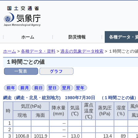
ホーム
防災情報
各種データ・
ホーム
>
各種データ・資料
>
過去の気象データ検索
>
１時間ごとの
１時間ごとの値
網走（網走・北見・紋別地方) 1980年7月30日 （１時間ごとの値
露点
気圧(hPa)
風向
降水量
気温
蒸気圧
湿度
時
温度
(mm)
(℃)
(hPa)
(％)
現地
海面
風
(℃)
1
--
2
--
3
1006.8
1011.9
--
13.0
13.4
89
1