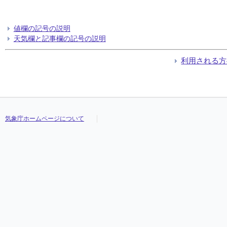
値欄の記号の説明
天気欄と記事欄の記号の説明
利用される方
気象庁ホームページについて