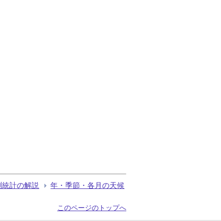
測統計の解説
年・季節・各月の天候
このページのトップへ