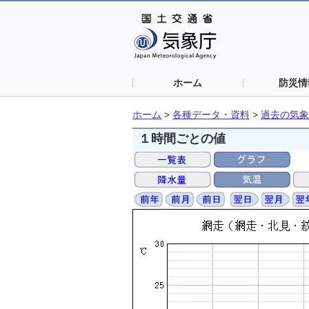
ホーム
防災情
ホーム
>
各種データ・資料
>
過去の気象
１時間ごとの値