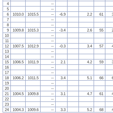
4
--
5
--
6
1010.0
1015.5
--
-6.9
2.2
61
7
--
8
--
9
1009.8
1015.3
--
-3.4
2.6
55
10
--
11
--
12
1007.5
1012.9
--
-0.3
3.4
57
13
--
14
--
15
1006.5
1011.9
--
2.1
4.2
59
16
--
17
--
18
1006.2
1011.5
--
3.4
5.1
66
19
--
20
--
21
1004.5
1009.8
--
3.1
4.7
61
22
--
23
--
24
1004.3
1009.6
--
3.3
5.2
68