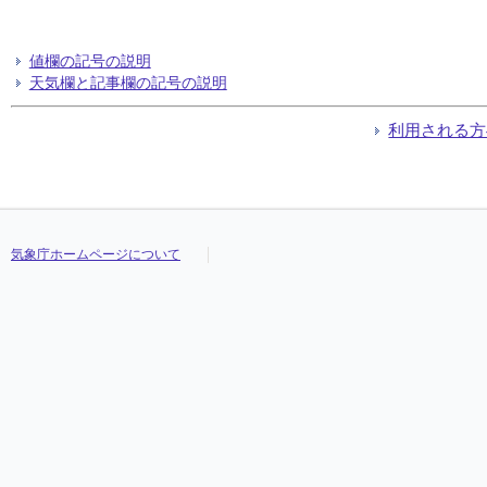
値欄の記号の説明
天気欄と記事欄の記号の説明
利用される方
気象庁ホームページについて