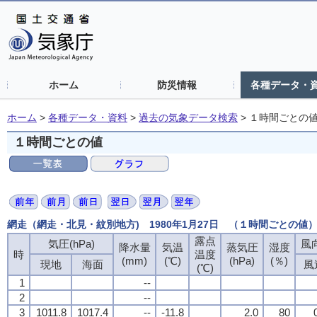
ホーム
防災情報
各種データ・
ホーム
>
各種データ・資料
>
過去の気象データ検索
>
１時間ごとの
１時間ごとの値
網走（網走・北見・紋別地方) 1980年1月27日 （１時間ごとの値
露点
気圧(hPa)
風向
降水量
気温
蒸気圧
湿度
時
温度
(mm)
(℃)
(hPa)
(％)
現地
海面
風
(℃)
1
--
2
--
3
1011.8
1017.4
--
-11.8
2.0
80