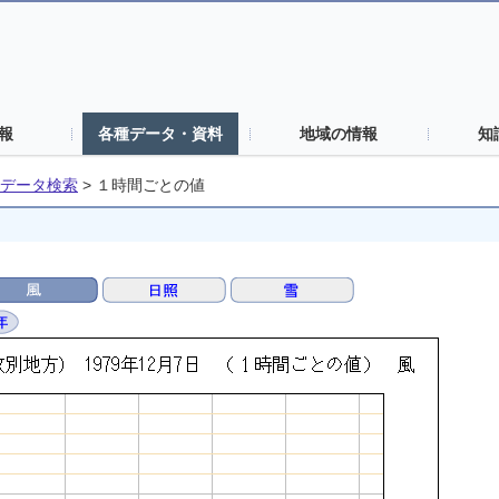
報
各種データ・資料
地域の情報
知
データ検索
>
１時間ごとの値