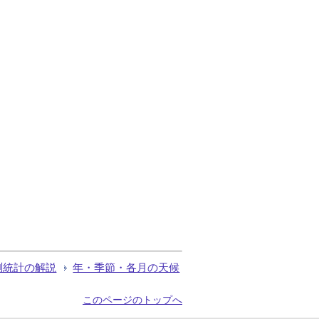
測統計の解説
年・季節・各月の天候
このページのトップへ