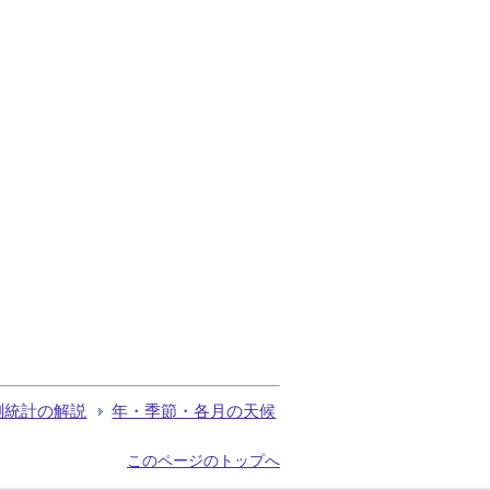
測統計の解説
年・季節・各月の天候
このページのトップへ