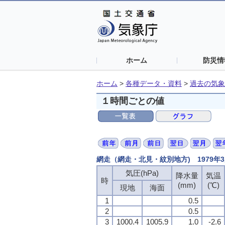
ホーム
防災情
ホーム
>
各種データ・資料
>
過去の気象
１時間ごとの値
網走（網走・北見・紋別地方) 1979年
気圧(hPa)
気圧(hPa)
気圧(hPa)
気圧(hPa)
降水量
降水量
降水量
降水量
気温
気温
気温
気温
時
時
時
時
(mm)
(mm)
(mm)
(mm)
(℃)
(℃)
(℃)
(℃)
現地
現地
現地
現地
海面
海面
海面
海面
1
1
1
1
0.5
0.5
0.5
0.5
2
2
2
2
0.5
0.5
0.5
0.5
3
3
3
3
1000.4
1000.4
1000.4
1000.4
1005.9
1005.9
1005.9
1005.9
1.0
1.0
1.0
1.0
-2.6
-2.6
-2.6
-2.6