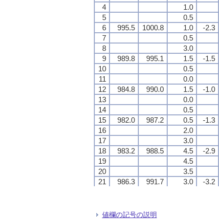
4
4
4
4
1.0
1.0
1.0
1.0
5
5
5
5
0.5
0.5
0.5
0.5
6
6
6
6
995.5
995.5
995.5
995.5
1000.8
1000.8
1000.8
1000.8
1.0
1.0
1.0
1.0
-2.3
-2.3
-2.3
-2.3
7
7
7
7
0.5
0.5
0.5
0.5
8
8
8
8
3.0
3.0
3.0
3.0
9
9
9
9
989.8
989.8
989.8
989.8
995.1
995.1
995.1
995.1
1.5
1.5
1.5
1.5
-1.5
-1.5
-1.5
-1.5
10
10
10
10
0.5
0.5
0.5
0.5
11
11
11
11
0.0
0.0
0.0
0.0
12
12
12
12
984.8
984.8
984.8
984.8
990.0
990.0
990.0
990.0
1.5
1.5
1.5
1.5
-1.0
-1.0
-1.0
-1.0
13
13
13
13
0.0
0.0
0.0
0.0
14
14
14
14
0.5
0.5
0.5
0.5
15
15
15
15
982.0
982.0
982.0
982.0
987.2
987.2
987.2
987.2
0.5
0.5
0.5
0.5
-1.3
-1.3
-1.3
-1.3
16
16
16
16
2.0
2.0
2.0
2.0
17
17
17
17
3.0
3.0
3.0
3.0
18
18
18
18
983.2
983.2
983.2
983.2
988.5
988.5
988.5
988.5
4.5
4.5
4.5
4.5
-2.9
-2.9
-2.9
-2.9
19
19
19
19
4.5
4.5
4.5
4.5
20
20
20
20
3.5
3.5
3.5
3.5
21
21
21
21
986.3
986.3
986.3
986.3
991.7
991.7
991.7
991.7
3.0
3.0
3.0
3.0
-3.2
-3.2
-3.2
-3.2
22
22
22
22
3.5
3.5
3.5
3.5
23
23
23
23
3.5
3.5
3.5
3.5
24
24
24
24
990.0
990.0
990.0
990.0
995.4
995.4
995.4
995.4
4.0
4.0
4.0
4.0
-3.1
-3.1
-3.1
-3.1
値欄の記号の説明