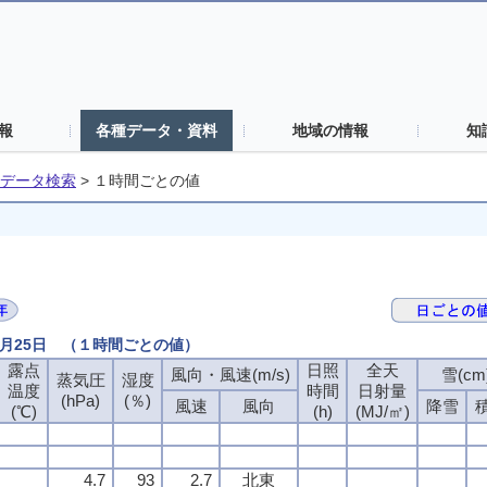
報
各種データ・資料
地域の情報
知
データ検索
>
１時間ごとの値
3月25日 （１時間ごとの値）
露点
露点
露点
露点
日照
日照
日照
日照
全天
全天
全天
全天
風向・風速(m/s)
風向・風速(m/s)
風向・風速(m/s)
風向・風速(m/s)
雪(cm
雪(cm
雪(cm
雪(cm
蒸気圧
蒸気圧
蒸気圧
蒸気圧
湿度
湿度
湿度
湿度
温度
温度
温度
温度
時間
時間
時間
時間
日射量
日射量
日射量
日射量
(hPa)
(hPa)
(hPa)
(hPa)
(％)
(％)
(％)
(％)
風速
風速
風速
風速
風向
風向
風向
風向
降雪
降雪
降雪
降雪
(℃)
(℃)
(℃)
(℃)
(h)
(h)
(h)
(h)
(MJ/㎡)
(MJ/㎡)
(MJ/㎡)
(MJ/㎡)
4.7
4.7
4.7
4.7
93
93
93
93
2.7
2.7
2.7
2.7
北東
北東
北東
北東