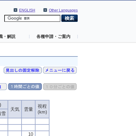
ENGLISH
Other Languages
識・解説
各種申請・ご案内
)
)
)
)
視程
視程
視程
視程
天気
天気
天気
天気
雲量
雲量
雲量
雲量
(km)
(km)
(km)
(km)
積雪
積雪
積雪
積雪
10
10
10
10