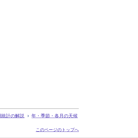
測統計の解説
年・季節・各月の天候
このページのトップへ