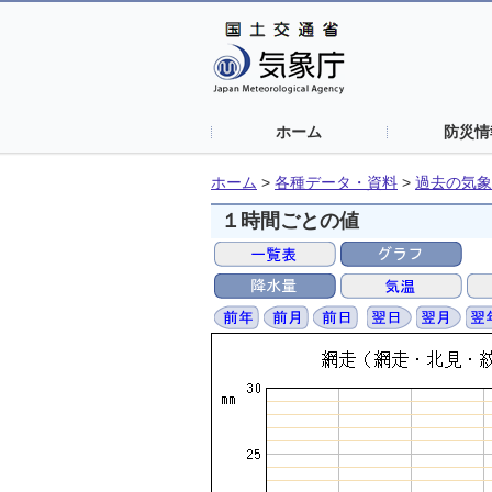
ホーム
防災情
ホーム
>
各種データ・資料
>
過去の気象
１時間ごとの値