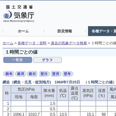
ホーム
防災情報
各種データ・
ホーム
>
各種データ・資料
>
過去の気象データ検索
>
１時間ごとの
１時間ごとの値
網走（網走・北見・紋別地方) 1968年7月25日 （１時間ごとの値
露点
露点
露点
露点
気圧(hPa)
気圧(hPa)
気圧(hPa)
気圧(hPa)
風向
風向
風向
風向
降水量
降水量
降水量
降水量
気温
気温
気温
気温
蒸気圧
蒸気圧
蒸気圧
蒸気圧
湿度
湿度
湿度
湿度
時
時
時
時
温度
温度
温度
温度
(mm)
(mm)
(mm)
(mm)
(℃)
(℃)
(℃)
(℃)
(hPa)
(hPa)
(hPa)
(hPa)
(％)
(％)
(％)
(％)
現地
現地
現地
現地
海面
海面
海面
海面
風
風
風
風
(℃)
(℃)
(℃)
(℃)
1
1
1
1
1.5
1.5
1.5
1.5
2
2
2
2
0.5
0.5
0.5
0.5
3
3
3
3
1006.1
1006.1
1006.1
1006.1
1010.7
1010.7
1010.7
1010.7
0.5
0.5
0.5
0.5
13.5
13.5
13.5
13.5
15.1
15.1
15.1
15.1
98
98
98
98
1
1
1
1