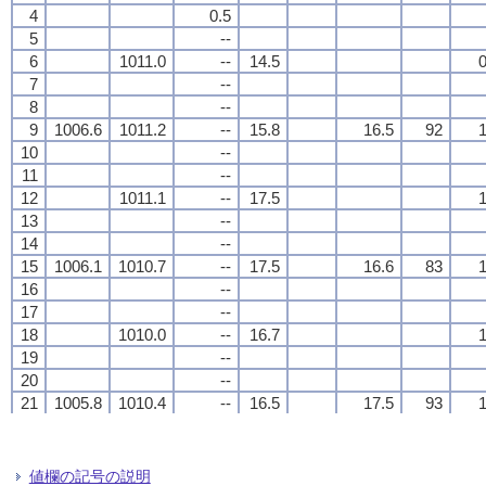
4
4
4
4
0.5
0.5
0.5
0.5
5
5
5
5
--
--
--
--
6
6
6
6
1011.0
1011.0
1011.0
1011.0
--
--
--
--
14.5
14.5
14.5
14.5
0
0
0
0
7
7
7
7
--
--
--
--
8
8
8
8
--
--
--
--
9
9
9
9
1006.6
1006.6
1006.6
1006.6
1011.2
1011.2
1011.2
1011.2
--
--
--
--
15.8
15.8
15.8
15.8
16.5
16.5
16.5
16.5
92
92
92
92
1
1
1
1
10
10
10
10
--
--
--
--
11
11
11
11
--
--
--
--
12
12
12
12
1011.1
1011.1
1011.1
1011.1
--
--
--
--
17.5
17.5
17.5
17.5
1
1
1
1
13
13
13
13
--
--
--
--
14
14
14
14
--
--
--
--
15
15
15
15
1006.1
1006.1
1006.1
1006.1
1010.7
1010.7
1010.7
1010.7
--
--
--
--
17.5
17.5
17.5
17.5
16.6
16.6
16.6
16.6
83
83
83
83
1
1
1
1
16
16
16
16
--
--
--
--
17
17
17
17
--
--
--
--
18
18
18
18
1010.0
1010.0
1010.0
1010.0
--
--
--
--
16.7
16.7
16.7
16.7
1
1
1
1
19
19
19
19
--
--
--
--
20
20
20
20
--
--
--
--
21
21
21
21
1005.8
1005.8
1005.8
1005.8
1010.4
1010.4
1010.4
1010.4
--
--
--
--
16.5
16.5
16.5
16.5
17.5
17.5
17.5
17.5
93
93
93
93
1
1
1
1
22
22
22
22
--
--
--
--
23
23
23
23
--
--
--
--
24
24
24
24
1008.9
1008.9
1008.9
1008.9
--
--
--
--
17.8
17.8
17.8
17.8
1
1
1
1
値欄の記号の説明