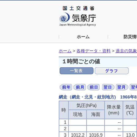
ホーム
防災情
ホーム
>
各種データ・資料
>
過去の気象
１時間ごとの値
網走（網走・北見・紋別地方) 1966年
気圧(hPa)
降水量
気温
時
(mm)
(℃)
現地
海面
1
--
2
--
3
1012.2
1016.9
--
13.0