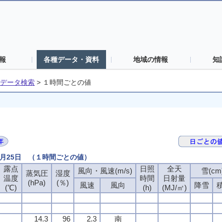
報
各種データ・資料
地域の情報
知
データ検索
>
１時間ごとの値
8月25日 （１時間ごとの値）
露点
日照
全天
風向・風速(m/s)
雪(cm
蒸気圧
湿度
温度
時間
日射量
(hPa)
(％)
風速
風向
降雪
(℃)
(h)
(MJ/㎡)
14.3
96
2.3
南