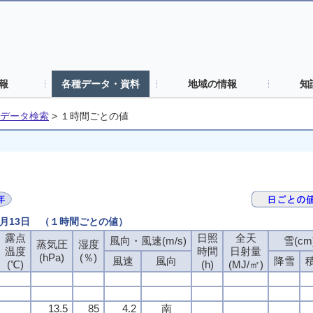
報
各種データ・資料
地域の情報
知
データ検索
>
１時間ごとの値
9月13日 （１時間ごとの値）
露点
日照
全天
風向・風速(m/s)
雪(cm
蒸気圧
湿度
温度
時間
日射量
(hPa)
(％)
風速
風向
降雪
(℃)
(h)
(MJ/㎡)
13.5
85
4.2
南