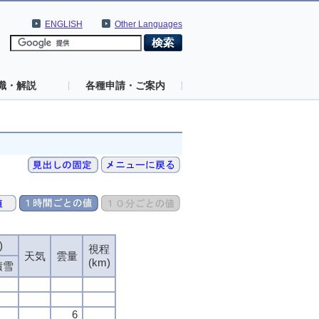
ENGLISH
Other Languages
識・解説
各種申請・ご案内
)
視程
天気
雲量
(km)
積雪
6