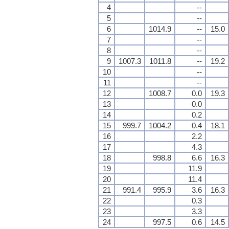
4
--
5
--
6
1014.9
--
15.0
7
--
8
--
9
1007.3
1011.8
--
19.2
10
--
11
--
12
1008.7
0.0
19.3
13
0.0
14
0.2
15
999.7
1004.2
0.4
18.1
16
2.2
17
4.3
18
998.8
6.6
16.3
19
11.9
20
11.4
21
991.4
995.9
3.6
16.3
22
0.3
23
3.3
24
997.5
0.6
14.5