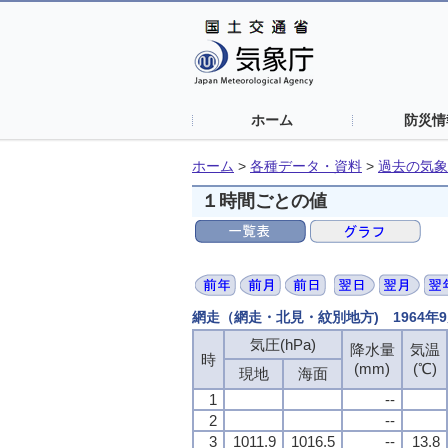
ホーム
防災情
ホーム
>
各種データ・資料
>
過去の気象
１時間ごとの値
網走（網走・北見・紋別地方) 1964年
気圧(hPa)
降水量
気温
時
(mm)
(℃)
現地
海面
1
--
2
--
3
1011.9
1016.5
--
13.8