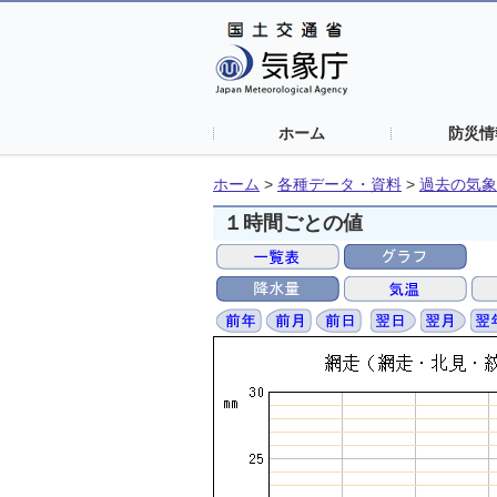
ホーム
防災情
ホーム
>
各種データ・資料
>
過去の気象
１時間ごとの値