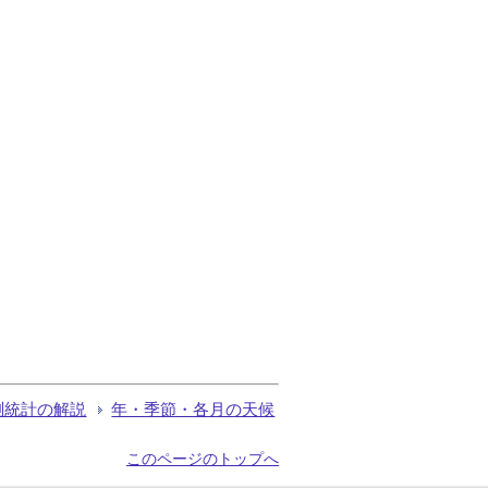
測統計の解説
年・季節・各月の天候
このページのトップへ