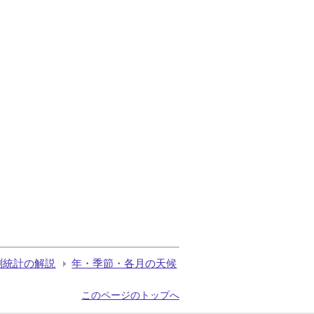
測統計の解説
年・季節・各月の天候
このページのトップへ