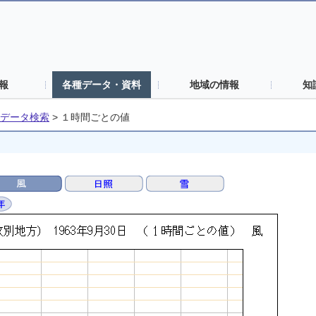
報
各種データ・資料
地域の情報
知
データ検索
>
１時間ごとの値