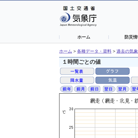
ホーム
防災情
ホーム
>
各種データ・資料
>
過去の気象
１時間ごとの値