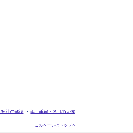
測統計の解説
年・季節・各月の天候
このページのトップへ