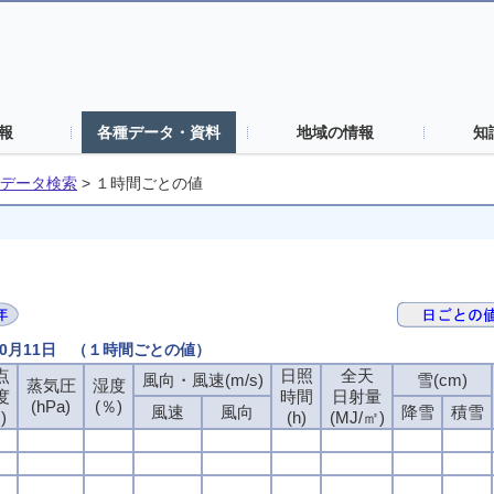
報
各種データ・資料
地域の情報
知
データ検索
>
１時間ごとの値
10月11日 （１時間ごとの値）
点
日照
全天
風向・風速(m/s)
雪(cm)
蒸気圧
湿度
度
時間
日射量
(hPa)
(％)
風速
風向
降雪
積雪
)
(h)
(MJ/㎡)