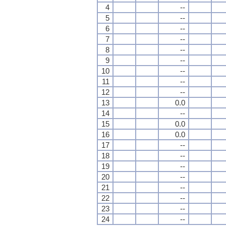
4
--
5
--
6
--
7
--
8
--
9
--
10
--
11
--
12
--
13
0.0
14
--
15
0.0
16
0.0
17
--
18
--
19
--
20
--
21
--
22
--
23
--
24
--