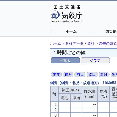
ホーム
防災情
ホーム
>
各種データ・資料
>
過去の気象
１時間ごとの値
網走（網走・北見・紋別地方) 1960年
露
気圧(hPa)
降水量
気温
時
温
(mm)
(℃)
現地
海面
(℃
1
--
2
--
3
--