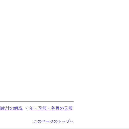
測統計の解説
年・季節・各月の天候
このページのトップへ