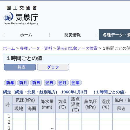
ホーム
防災情報
各種データ・
ホーム
>
各種データ・資料
>
過去の気象データ検索
>
１時間ごとの
１時間ごとの値
網走（網走・北見・紋別地方) 1960年1月3日 （１時間ごとの値）
露点
露点
露点
露点
気圧(hPa)
気圧(hPa)
気圧(hPa)
気圧(hPa)
風向・風
風向・風
風向・風
風向・風
降水量
降水量
降水量
降水量
気温
気温
気温
気温
蒸気圧
蒸気圧
蒸気圧
蒸気圧
湿度
湿度
湿度
湿度
時
時
時
時
温度
温度
温度
温度
(mm)
(mm)
(mm)
(mm)
(℃)
(℃)
(℃)
(℃)
(hPa)
(hPa)
(hPa)
(hPa)
(％)
(％)
(％)
(％)
現地
現地
現地
現地
海面
海面
海面
海面
風速
風速
風速
風速
(℃)
(℃)
(℃)
(℃)
1
1
1
1
2
2
2
2
3
3
3
3
--
--
--
--