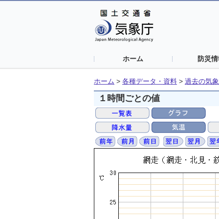
ホーム
防災情
ホーム
>
各種データ・資料
>
過去の気象
１時間ごとの値