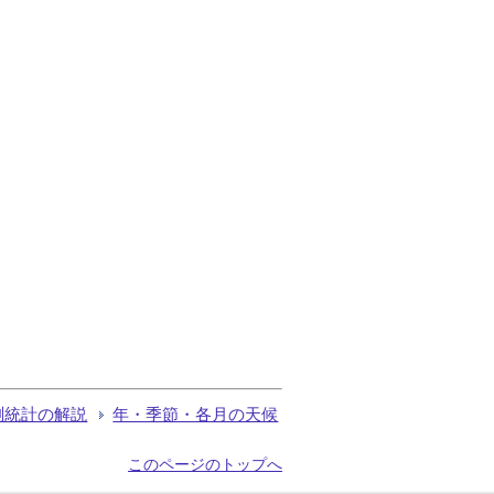
測統計の解説
年・季節・各月の天候
このページのトップへ