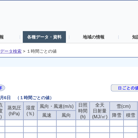
報
各種データ・資料
地域の情報
知
データ検索
>
１時間ごとの値
7月6日 （１時間ごとの値）
点
日照
全天
風向・風速(m/s)
雪(cm)
蒸気圧
湿度
度
時間
日射量
(hPa)
(％)
風速
風向
降雪
積雪
)
(h)
(MJ/㎡)