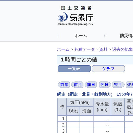
ホーム
防災情
ホーム
>
各種データ・資料
>
過去の気象
１時間ごとの値
網走（網走・北見・紋別地方) 1959年
露
気圧(hPa)
降水量
気温
時
温
(mm)
(℃)
現地
海面
(℃
1
--
2
--
3
--