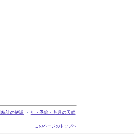
測統計の解説
年・季節・各月の天候
このページのトップへ