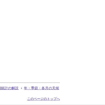
測統計の解説
年・季節・各月の天候
このページのトップへ