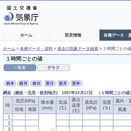
ホーム
防災情報
各種データ・
ホーム
>
各種データ・資料
>
過去の気象データ検索
>
１時間ごとの
１時間ごとの値
網走（網走・北見・紋別地方) 1957年12月17日 （１時間ごとの値
露点
気圧(hPa)
風向・風
降水量
気温
蒸気圧
湿度
時
温度
(mm)
(℃)
(hPa)
(％)
現地
海面
風速
(℃)
1
2
3
--