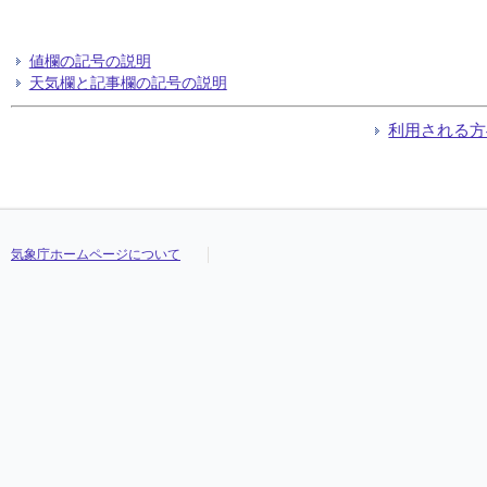
値欄の記号の説明
天気欄と記事欄の記号の説明
利用される方
気象庁ホームページについて