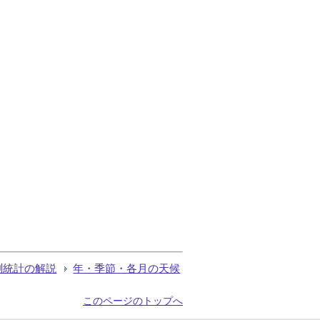
測統計の解説
年・季節・各月の天候
このページのトップへ