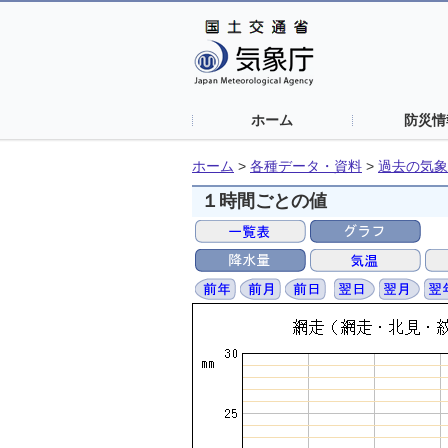
ホーム
防災情
ホーム
>
各種データ・資料
>
過去の気象
１時間ごとの値