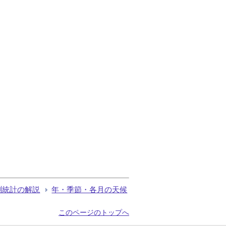
測統計の解説
年・季節・各月の天候
このページのトップへ