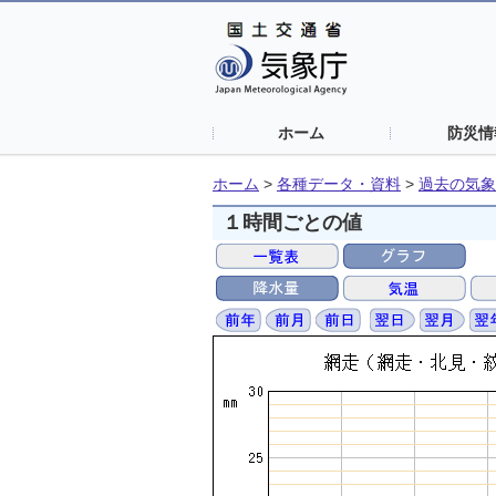
ホーム
防災情
ホーム
>
各種データ・資料
>
過去の気象
１時間ごとの値