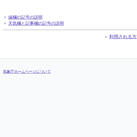
値欄の記号の説明
天気欄と記事欄の記号の説明
利用される方
気象庁ホームページについて