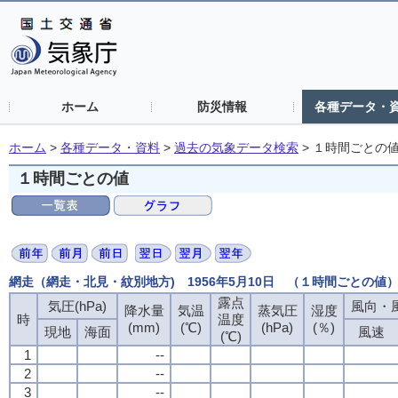
ホーム
防災情報
各種データ・
ホーム
>
各種データ・資料
>
過去の気象データ検索
>
１時間ごとの
１時間ごとの値
網走（網走・北見・紋別地方) 1956年5月10日 （１時間ごとの値
露点
気圧(hPa)
風向・風
降水量
気温
蒸気圧
湿度
時
温度
(mm)
(℃)
(hPa)
(％)
現地
海面
風速
(℃)
1
--
2
--
3
--