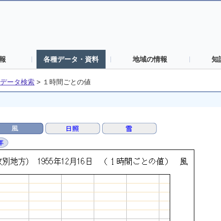
報
各種データ・資料
地域の情報
知
データ検索
>
１時間ごとの値