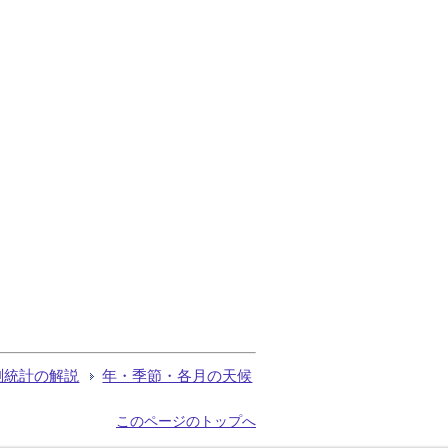
測統計の解説
年・季節・各月の天候
このページのトップへ