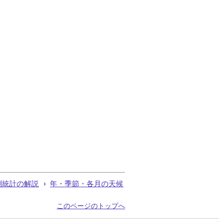
測統計の解説
年・季節・各月の天候
このページのトップへ