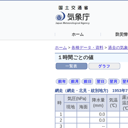
ホーム
防災情
ホーム
>
各種データ・資料
>
過去の気象
１時間ごとの値
網走（網走・北見・紋別地方) 1953年
露
気圧(hPa)
降水量
気温
時
温
(mm)
(℃)
現地
海面
(℃
1
0.0
2
0.0
3
--