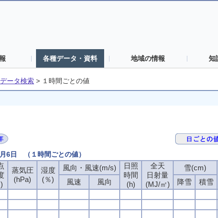
報
各種データ・資料
地域の情報
知
データ検索
>
１時間ごとの値
7月6日 （１時間ごとの値）
点
日照
全天
風向・風速(m/s)
雪(cm)
蒸気圧
湿度
度
時間
日射量
(hPa)
(％)
風速
風向
降雪
積雪
)
(h)
(MJ/㎡)