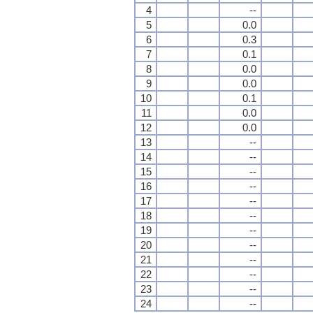
4
--
5
0.0
6
0.3
7
0.1
8
0.0
9
0.0
10
0.1
11
0.0
12
0.0
13
--
14
--
15
--
16
--
17
--
18
--
19
--
20
--
21
--
22
--
23
--
24
--