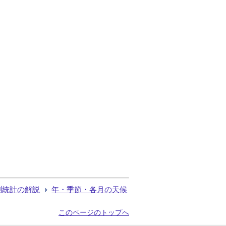
測統計の解説
年・季節・各月の天候
このページのトップへ