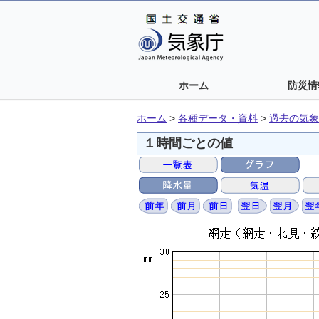
ホーム
防災情
ホーム
>
各種データ・資料
>
過去の気象
１時間ごとの値